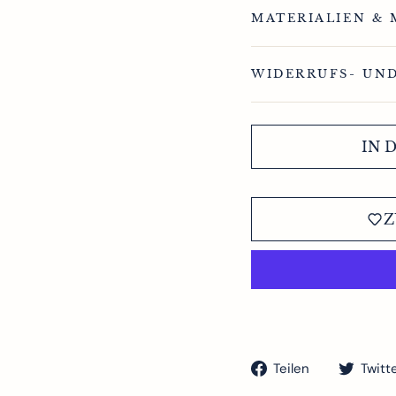
MATERIALIEN & 
WIDERRUFS- UN
IN 
Z
Auf
Teilen
Twitt
Facebook