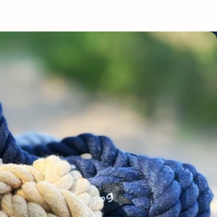
twittern
pinnen