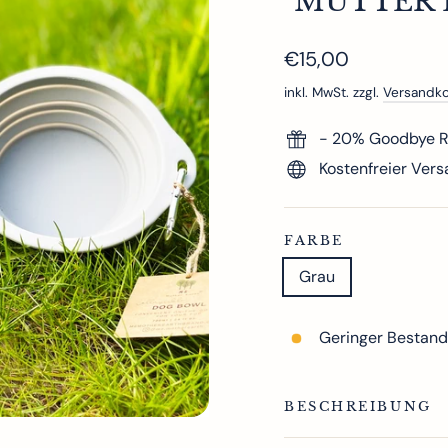
"MUTTER 
Normaler
€15,00
Preis
inkl. MwSt. zzgl.
Versandk
- 20% Goodbye Ra
Kostenfreier Ver
FARBE
Grau
Geringer Bestand
BESCHREIBUNG