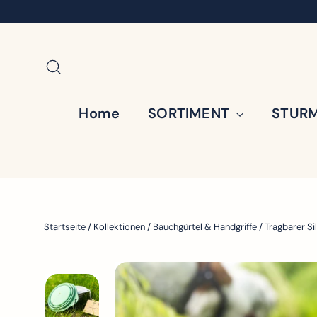
Direkt
zum
Inhalt
Suche
Home
SORTIMENT
STURM
Startseite
/
Kollektionen
/
Bauchgürtel & Handgriffe
/
Tragbarer Sil