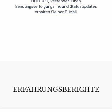
DHL/DPD) versendet. Einen
Sendungsverfolgungslink und Statusupdates
erhalten Sie per E-Mail.
Anmeldung erforderlich
Melden Sie sich bei Ihrem Konto an, um Produkte zu Ihrer
Wunschliste hinzuzufügen und Ihre zuvor gespeicherten
Artikel anzuzeigen.
Login
ERFAHRUNGSBERICHTE